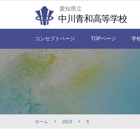
Skip
愛知県立
to
中川青和高等学校
content
コンセプトページ
TOPページ
学
ホーム
2023
3